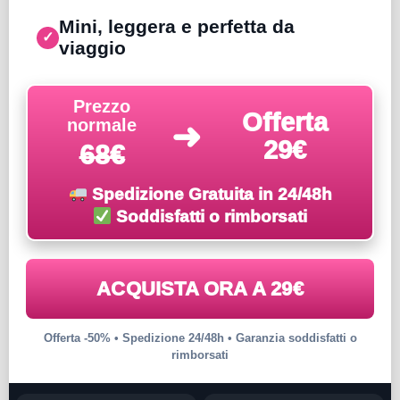
Mini, leggera e perfetta da
✓
viaggio
Prezzo
Offerta
normale
➜
29€
68€
Spedizione Gratuita in 24/48h
Soddisfatti o rimborsati
ACQUISTA ORA A 29€
Offerta -50% • Spedizione 24/48h • Garanzia soddisfatti o
rimborsati