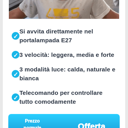
Si avvita direttamente nel
✓
portalampada E27
3 velocità: leggera, media e forte
✓
3 modalità luce: calda, naturale e
✓
bianca
Telecomando per controllare
✓
tutto comodamente
Prezzo
Offerta
normale