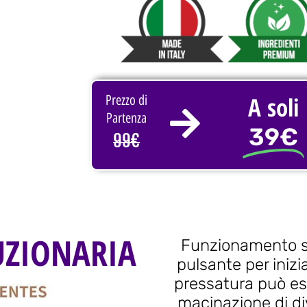
A soli
Prezzo di
Partenza
39€
99€
UZIONARIA
Funzionamento se
pulsante per inizi
pressatura può ess
macinazione di div